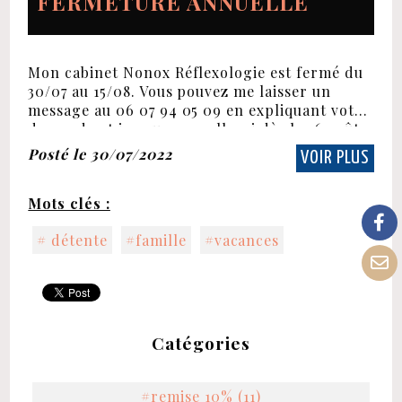
FERMETURE ANNUELLE
Mon cabinet Nonox Réflexologie est fermé du
30/07 au 15/08. Vous pouvez me laisser un
message au 06 07 94 05 09 en expliquant votre
demande et je vous rappellerai dès le 16 août.
En attendant profitez bien des semaines à...
Posté le 30/07/2022
VOIR PLUS
Mots clés :
# détente
#famille
#vacances
Catégories
#remise 10% (11)