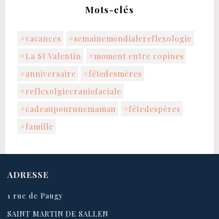
Mots-clés
#vacances
#semainemondialereflexologie
#La St Valentin
#moment entre copines
#anniversaire
#fêtedesmères
#reflexolgiecraniofaciale
#cadeaupourunemaman
#fêtedespères
#famille
ADRESSE
1 rue de Paugy
SAINT MARTIN DE SALLEN