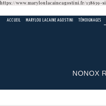
https://www.maryloulacaineagostini.fr/138639-
ACCUEIL
MARYLOU LACAINE AGOSTINI
TÉMOIGNAGES
N
ONOX
R