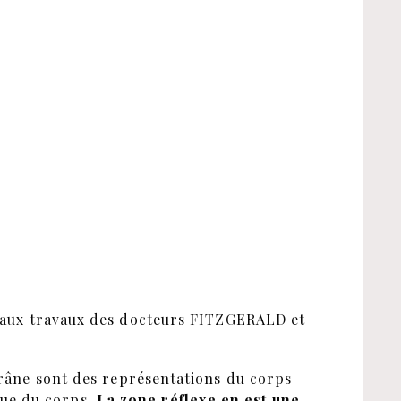
 aux travaux des docteurs FITZGERALD et
 crâne sont des représentations du corps
que du corps.
La zone réflexe en est une