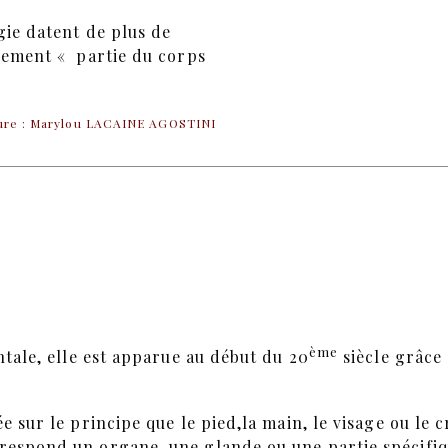
gie datent de plus de
alement « partie du corps
ure : Marylou LACAINE AGOSTINI
ème
ntale, elle est apparue au début du 20
siècle grâce
ée sur le principe que le pied,la main, le visage ou le
rrespond un organe, une glande ou une partie spécifi