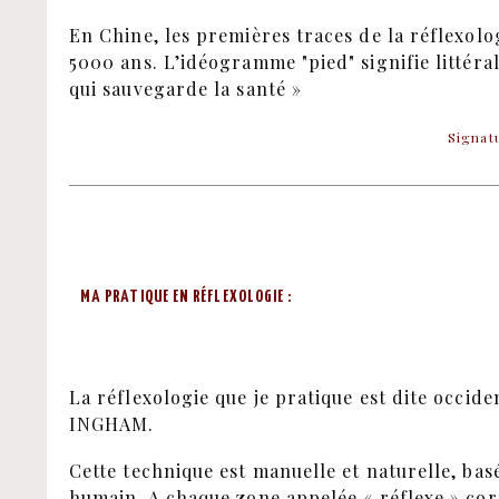
En Chine, les premières traces de la réflexolo
5000 ans. L’idéogramme "pied" signifie littér
qui sauvegarde la santé »
Signat
MA PRATIQUE EN RÉFLEXOLOGIE :
La réflexologie que je pratique est dite occide
INGHAM.
Cette technique est manuelle et naturelle, bas
humain. A chaque zone appelée « réflexe » co