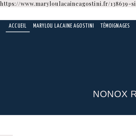
https://www.maryloulacaineagostini.fr/138639-
ACCUEIL
MARYLOU LACAINE AGOSTINI
TÉMOIGNAGES
N
ONOX
R