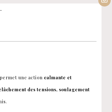
S
x permet une action
calmante et
elâchement des tensions, soulagement
his.