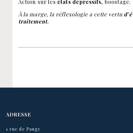
Action sur les
états dépressifs
, boostage.
À la marge, la réflexologie a cette vertu
d'é
traitement
.
ADRESSE
1 rue de Paugy