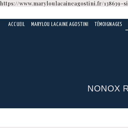
https://www.maryloulacaineagostini.fr/138639-
ACCUEIL
MARYLOU LACAINE AGOSTINI
TÉMOIGNAGES
N
ONOX
R