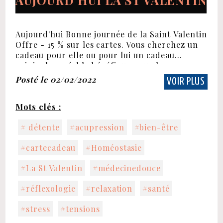
AUJOURD'HUI LA ST VALENTIN
Aujourd'hui Bonne journée de la Saint Valentin
Offre - 15 % sur les cartes. Vous cherchez un
cadeau pour elle ou pour lui un cadeau
original, agréable,bénéfique pour le corps. ...
Posté le 02/02/2022
VOIR PLUS
Mots clés :
# détente
#acupression
#bien-être
#cartecadeau
#Homéostasie
#La St Valentin
#médecinedouce
#réflexologie
#relaxation
#santé
#stress
#tensions