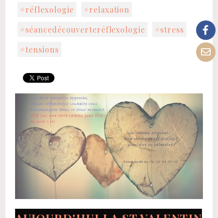
#réflexologie
#relaxation
#séancedécouverteréflexologie
#stress
#tensions