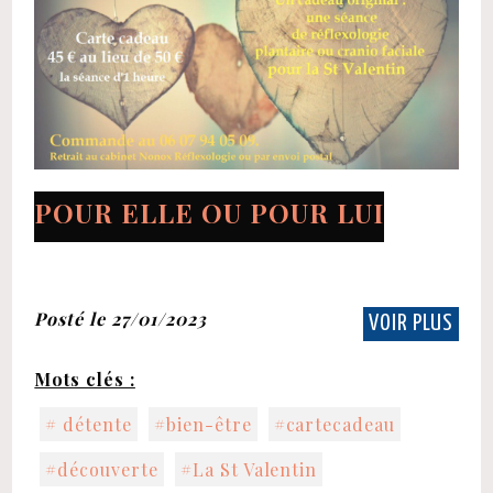
POUR ELLE OU POUR LUI
Posté le 27/01/2023
VOIR PLUS
Mots clés :
# détente
#bien-être
#cartecadeau
#découverte
#La St Valentin